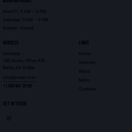
WORKING HOURS
Mon-Fri: 9 AM – 6 PM
Saturday: 9 AM – 4 PM
Sunday: Closed
ADDRESS
LINKS
Germany —
Home
785 Street, Office 478
Services
Berlin, De 81566
About
info@email.com
Menu
+1 840 841 25 69
Contacts
GET IN TOUCH