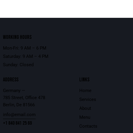
WORKING HOURS
Mon-Fri: 9 AM – 6 PM
Saturday: 9 AM – 4 PM
Sunday: Closed
ADDRESS
LINKS
Germany —
Home
785 Street, Office 478
Services
Berlin, De 81566
About
info@email.com
Menu
+1 840 841 25 69
Contacts