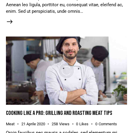
Aenean leo ligula, porttitor eu, consequat vitae, eleifend ac,
enim. Sed ut perspiciatis, unde omnis…
COOKING LIKE A PRO: GRILLING AND ROASTING MEAT TIPS
Meat
21 Aprile 2020
258
Views
0
Likes
0
Comments
Qroin faucibus nec mauris a sodales, sed elementum mi