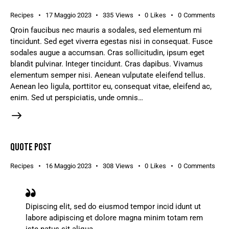
Recipes
17 Maggio 2023
335
Views
0
Likes
0
Comments
Qroin faucibus nec mauris a sodales, sed elementum mi
tincidunt. Sed eget viverra egestas nisi in consequat. Fusce
sodales augue a accumsan. Cras sollicitudin, ipsum eget
blandit pulvinar. Integer tincidunt. Cras dapibus. Vivamus
elementum semper nisi. Aenean vulputate eleifend tellus.
Aenean leo ligula, porttitor eu, consequat vitae, eleifend ac,
enim. Sed ut perspiciatis, unde omnis…
QUOTE POST
Recipes
16 Maggio 2023
308
Views
0
Likes
0
Comments
Dipiscing elit, sed do eiusmod tempor incid idunt ut
labore adipiscing et dolore magna minim totam rem
iste natus sit aliqua.