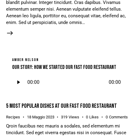
blandit pulvinar. Integer tincidunt. Cras dapibus. Vivamus
elementum semper nisi. Aenean vulputate eleifend tellus.
Aenean leo ligula, porttitor eu, consequat vitae, eleifend ac,
enim. Sed ut perspiciatis, unde omnis…
AMBER NELSON
Our story: how we started our fast food restaurant
Audio
00:00
00:00
Player
5 MOST POPULAR DISHES AT OUR FAST FOOD RESTAURANT
Recipes
18 Maggio 2023
319
Views
0
Likes
0
Comments
Qroin faucibus nec mauris a sodales, sed elementum mi
tincidunt. Sed eget viverra egestas nisi in consequat. Fusce