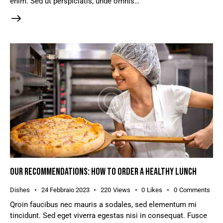
enim. Sed ut perspiciatis, unde omnis…
OUR RECOMMENDATIONS: HOW TO ORDER A HEALTHY LUNCH
Dishes
24 Febbraio 2023
220
Views
0
Likes
0
Comments
Qroin faucibus nec mauris a sodales, sed elementum mi
tincidunt. Sed eget viverra egestas nisi in consequat. Fusce