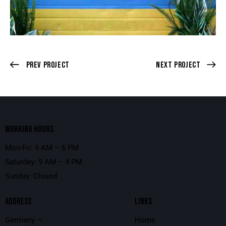
Prev Project
Next Project
WORKING HOURS
Mon-Fri: 9 AM – 6 PM
Saturday: 9 AM – 4 PM
Sunday: Closed
ADDRESS
LINKS
Germany —
Home