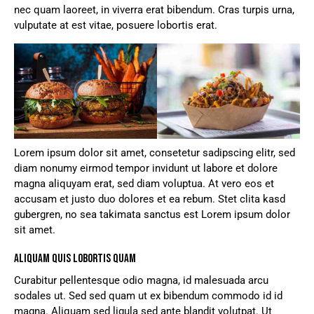
nec quam laoreet, in viverra erat bibendum. Cras turpis urna,
vulputate at est vitae, posuere lobortis erat.
Lorem ipsum dolor sit amet, consetetur sadipscing elitr, sed
diam nonumy eirmod tempor invidunt ut labore et dolore
magna aliquyam erat, sed diam voluptua. At vero eos et
accusam et justo duo dolores et ea rebum. Stet clita kasd
gubergren, no sea takimata sanctus est Lorem ipsum dolor
sit amet.
ALIQUAM QUIS LOBORTIS QUAM
Curabitur pellentesque odio magna, id malesuada arcu
sodales ut. Sed sed quam ut ex bibendum commodo id id
magna. Aliquam sed ligula sed ante blandit volutpat. Ut