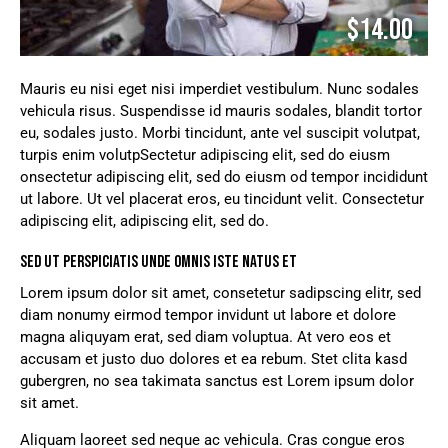
$14.00
Mauris eu nisi eget nisi imperdiet vestibulum. Nunc sodales
vehicula risus. Suspendisse id mauris sodales, blandit tortor
eu, sodales justo. Morbi tincidunt, ante vel suscipit volutpat,
turpis enim volutpSectetur adipiscing elit, sed do eiusm
onsectetur adipiscing elit, sed do eiusm od tempor incididunt
ut labore. Ut vel placerat eros, eu tincidunt velit. Consectetur
adipiscing elit, adipiscing elit, sed do.
SED UT PERSPICIATIS UNDE OMNIS ISTE NATUS ET
Lorem ipsum dolor sit amet, consetetur sadipscing elitr, sed
diam nonumy eirmod tempor invidunt ut labore et dolore
magna aliquyam erat, sed diam voluptua. At vero eos et
accusam et justo duo dolores et ea rebum. Stet clita kasd
gubergren, no sea takimata sanctus est Lorem ipsum dolor
sit amet.
Aliquam laoreet sed neque ac vehicula. Cras congue eros