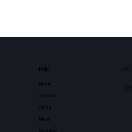
LINKS
GET 
Home
8
Services
About
Menu
Contacts