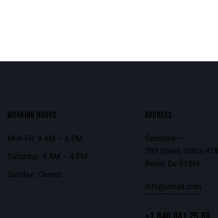
WORKING HOURS
ADDRESS
Mon-Fri: 9 AM – 6 PM
Germany —
785 Street, Office 47
Saturday: 9 AM – 4 PM
Berlin, De 81566
Sunday: Closed
info@email.com
+1 840 841 25 69