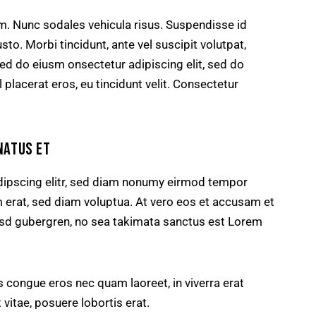
um. Nunc sodales vehicula risus. Suspendisse id
sto. Morbi tincidunt, ante vel suscipit volutpat,
sed do eiusm onsectetur adipiscing elit, sed do
 placerat eros, eu tincidunt velit. Consectetur
NATUS ET
dipscing elitr, sed diam nonumy eirmod tempor
m erat, sed diam voluptua. At vero eos et accusam et
kasd gubergren, no sea takimata sanctus est Lorem
 congue eros nec quam laoreet, in viverra erat
 vitae, posuere lobortis erat.