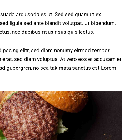
esuada arcu sodales ut. Sed sed quam ut ex
 ligula sed ante blandit volutpat. Ut bibendum,
etus, nec dapibus risus risus quis lectus.
dipscing elitr, sed diam nonumy eirmod tempor
m erat, sed diam voluptua. At vero eos et accusam et
kasd gubergren, no sea takimata sanctus est Lorem