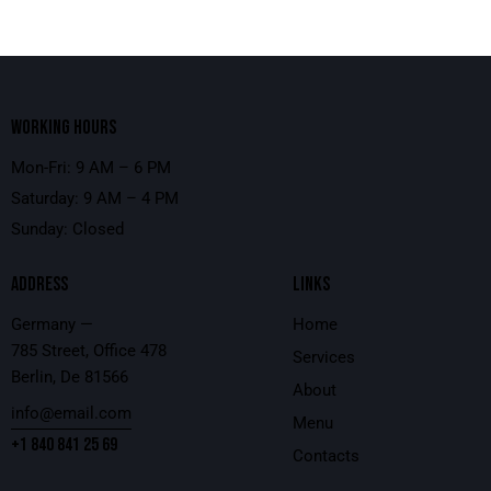
WORKING HOURS
Mon-Fri: 9 AM – 6 PM
Saturday: 9 AM – 4 PM
Sunday: Closed
ADDRESS
LINKS
Germany —
Home
785 Street, Office 478
Services
Berlin, De 81566
About
info@email.com
Menu
+1 840 841 25 69
Contacts