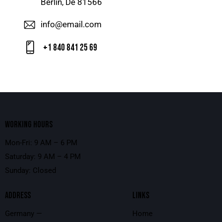
Berlin, De 81566
info@email.com
+1 840 841 25 69
WORKING HOURS
Mon-Fri: 9 AM – 6 PM
Saturday: 9 AM – 4 PM
Sunday: Closed
ADDRESS
LINKS
Germany —
Home