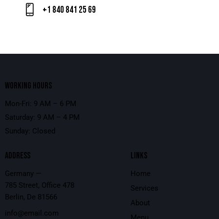
+1 840 841 25 69
WORKING HOURS
Mon-Fri: 9 AM – 6 PM
Saturday: 9 AM – 4 PM
Sunday: Closed
ADDRESS
LINKS
Germany —
Home
785 Street, Office 478
Services
Berlin, De 81566
About
info@email.com
Menu