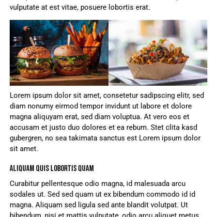
vulputate at est vitae, posuere lobortis erat.
Lorem ipsum dolor sit amet, consetetur sadipscing elitr, sed
diam nonumy eirmod tempor invidunt ut labore et dolore
magna aliquyam erat, sed diam voluptua. At vero eos et
accusam et justo duo dolores et ea rebum. Stet clita kasd
gubergren, no sea takimata sanctus est Lorem ipsum dolor
sit amet.
ALIQUAM QUIS LOBORTIS QUAM
Curabitur pellentesque odio magna, id malesuada arcu
sodales ut. Sed sed quam ut ex bibendum commodo id id
magna. Aliquam sed ligula sed ante blandit volutpat. Ut
bibendum, nisi et mattis vulputate, odio arcu aliquet metus,