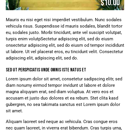
$10.00
Mauris eu nisi eget nisi imperdiet vestibulum. Nunc sodales
vehicula risus. Suspendisse id mauris sodales, blandit tortor
eu, sodales justo. Morbi tincidunt, ante vel suscipit volutpat,
turpis enim volutpSectetur adipiscing elit, sed do eiusm
onsectetur adipiscing elit, sed do eiusm od tempor incididunt
ut labore. Ut vel placerat eros, eu tincidunt velit. Consectetur
adipiscing elit, adipiscing elit, sed do.
SED UT PERSPICIATIS UNDE OMNIS ISTE NATUS ET
Lorem ipsum dolor sit amet, consetetur sadipscing elitr, sed
diam nonumy eirmod tempor invidunt ut labore et dolore
magna aliquyam erat, sed diam voluptua. At vero eos et
accusam et justo duo dolores et ea rebum. Stet clita kasd
gubergren, no sea takimata sanctus est Lorem ipsum dolor
sit amet.
Aliquam laoreet sed neque ac vehicula. Cras congue eros
nec quam laoreet, in viverra erat bibendum. Cras turpis urna,