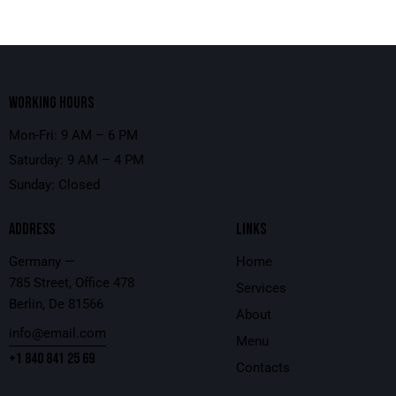
WORKING HOURS
Mon-Fri: 9 AM – 6 PM
Saturday: 9 AM – 4 PM
Sunday: Closed
ADDRESS
LINKS
Germany —
Home
785 Street, Office 478
Services
Berlin, De 81566
About
info@email.com
Menu
+1 840 841 25 69
Contacts