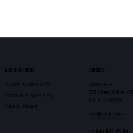
WORKING HOURS
ADDRESS
Mon-Fri: 9 AM – 6 PM
Germany —
785 Street, Office 47
Saturday: 9 AM – 4 PM
Berlin, De 81566
Sunday: Closed
info@email.com
+1 840 841 25 69