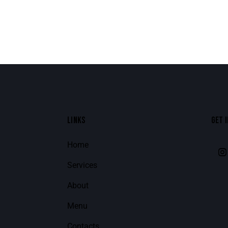
LINKS
GET 
Home
8
Services
About
Menu
Contacts