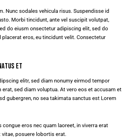
um. Nunc sodales vehicula risus. Suspendisse id
sto. Morbi tincidunt, ante vel suscipit volutpat,
sed do eiusm onsectetur adipiscing elit, sed do
 placerat eros, eu tincidunt velit. Consectetur
NATUS ET
dipscing elitr, sed diam nonumy eirmod tempor
m erat, sed diam voluptua. At vero eos et accusam et
kasd gubergren, no sea takimata sanctus est Lorem
 congue eros nec quam laoreet, in viverra erat
 vitae, posuere lobortis erat.