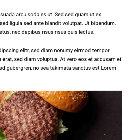
esuada arcu sodales ut. Sed sed quam ut ex
 ligula sed ante blandit volutpat. Ut bibendum,
etus, nec dapibus risus risus quis lectus.
dipscing elitr, sed diam nonumy eirmod tempor
m erat, sed diam voluptua. At vero eos et accusam et
kasd gubergren, no sea takimata sanctus est Lorem