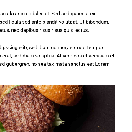
esuada arcu sodales ut. Sed sed quam ut ex
 ligula sed ante blandit volutpat. Ut bibendum,
etus, nec dapibus risus risus quis lectus.
dipscing elitr, sed diam nonumy eirmod tempor
m erat, sed diam voluptua. At vero eos et accusam et
kasd gubergren, no sea takimata sanctus est Lorem