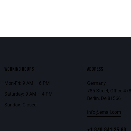
WORKING HOURS
ADDRESS
Mon-Fri: 9 AM – 6 PM
Germany —
785 Street, Office 47
Saturday: 9 AM – 4 PM
Berlin, De 81566
Sunday: Closed
info@email.com
+1 840 841 25 69