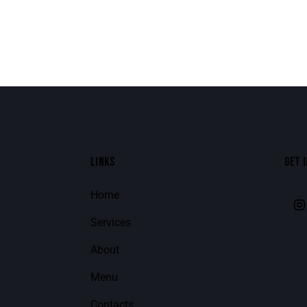
LINKS
GET 
Home
8
Services
About
Menu
Contacts