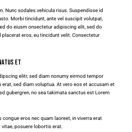
um. Nunc sodales vehicula risus. Suspendisse id
sto. Morbi tincidunt, ante vel suscipit volutpat,
sed do eiusm onsectetur adipiscing elit, sed do
 placerat eros, eu tincidunt velit. Consectetur
NATUS ET
dipscing elitr, sed diam nonumy eirmod tempor
m erat, sed diam voluptua. At vero eos et accusam et
kasd gubergren, no sea takimata sanctus est Lorem
 congue eros nec quam laoreet, in viverra erat
 vitae, posuere lobortis erat.