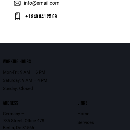
info@email.com
+1 840 841 25 69
WORKING HOURS
Mon-Fri: 9 AM – 6 PM
Saturday: 9 AM – 4 PM
Sunday: Closed
ADDRESS
LINKS
Germany —
Home
785 Street, Office 478
Services
Berlin, De 81566