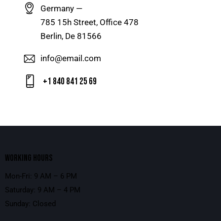
Germany —
785 15h Street, Office 478
Berlin, De 81566
info@email.com
+1 840 841 25 69
WORKING HOURS
Mon-Fri: 9 AM – 6 PM
Saturday: 9 AM – 4 PM
Sunday: Closed