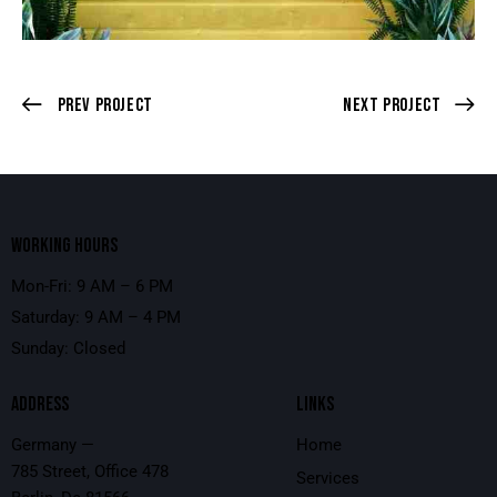
Prev Project
Next Project
WORKING HOURS
Mon-Fri: 9 AM – 6 PM
Saturday: 9 AM – 4 PM
Sunday: Closed
ADDRESS
LINKS
Germany —
Home
785 Street, Office 478
Services