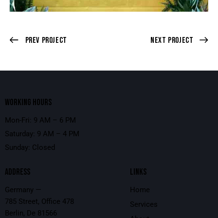
Prev Project
Next Project
WORKING HOURS
Mon-Fri: 9 AM – 6 PM
Saturday: 9 AM – 4 PM
Sunday: Closed
ADDRESS
LINKS
Germany —
Home
785 Street, Office 478
Services
Berlin, De 81566